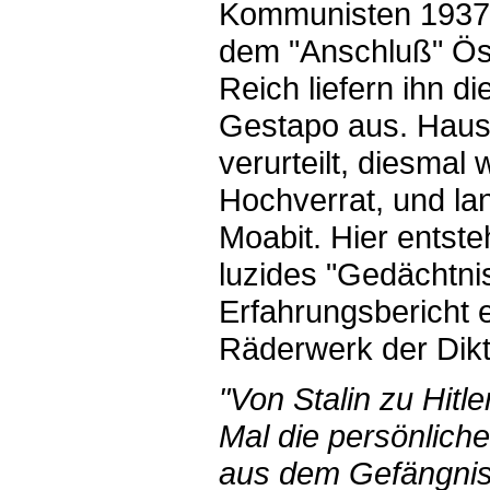
Kommunisten 1937 a
dem "Anschluß" Ös
Reich liefern ihn d
Gestapo aus. Hausk
verurteilt, diesma
Hochverrat, und la
Moabit. Hier entste
luzides "Gedächtnis
Erfahrungsbericht 
Räderwerk der Dikt
"Von Stalin zu Hitle
Mal die persönlic
aus dem Gefängnis,