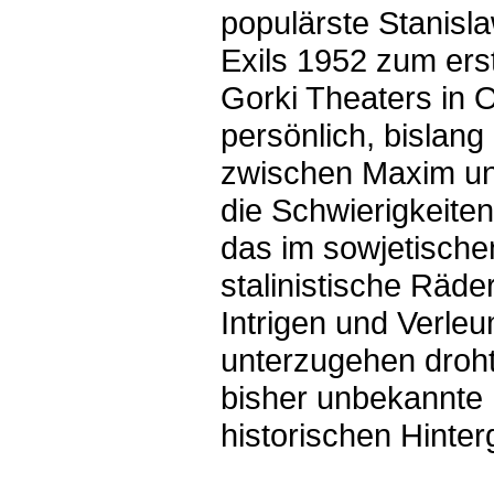
populärste Stanisl
Exils 1952 zum er
Gorki Theaters in O
persönlich, bislang
zwischen Maxim und 
die Schwierigkeite
das im sowjetische
stalinistische Räd
Intrigen und Verle
unterzugehen droh
bisher unbekannte 
historischen Hinter