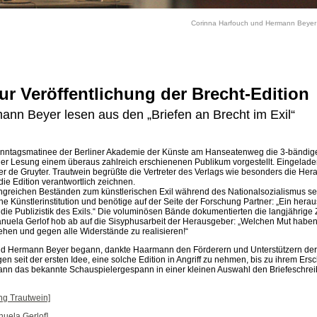
Corinna Harfouch und Hermann Beyer
r Veröffentlichung der Brecht-Edition
nn Beyer lesen aus den „Briefen an Brecht im Exil“
nntagsmatinee der Berliner Akademie der Künste am Hanseatenweg die 3-bändige 
iner Lesung einem überaus zahlreich erschienenen Publikum vorgestellt. Eingeladen
er de Gruyter. Trautwein begrüßte die Vertreter des Verlags wie besonders die H
ie Edition verantwortlich zeichnen.
greichen Beständen zum künstlerischen Exil während des Nationalsozialismus sei,
ne Künstlerinstitution und benötige auf der Seite der Forschung Partner: „Ein her
 die Publizistik des Exils.“ Die voluminösen Bände dokumentierten die langjährig
 Manuela Gerlof hob ab auf die Sisyphusarbeit der Herausgeber: „Welchen Mut habe
n und gegen alle Widerstände zu realisieren!“
nd Hermann Beyer begann, dankte Haarmann den Förderern und Unterstützern der
en seit der ersten Idee, eine solche Edition in Angriff zu nehmen, bis zu ihrem Ers
dann das bekannte Schauspielergespann in einer kleinen Auswahl den Briefeschrei
ng Trautwein]
nuela Gerlof]