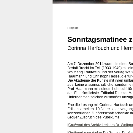
Projekte
Sonntagsmatinee zu
Corinna Harfouch und Herma
Am 7. Dezember 2014 wurde in einer So
Bertolt Brecht im Exil (1933-1949) mit e
Wolfgang Trautwein und der Verlag Walt
Haarmann und Christoph Hesse, die für d
Die Akademie der Künste mit ihren umfan
aus, keine wissenschaftliche, sondern ei
Prof. Haarmann mit seinem Lehrstuhl für
das Eindrücklichste. Editorial Director
Unternehmen solchen Ausmaßes anzugehe
Ehe die Lesung mit Corinna Harfouch u
Editionsarbeiten: 10 Jahre seien vergang
konzentrierten Zuhörerschaft schenkte 
Großer Zuspruch des Publikums.
[Grußwort des Archivdirektors Dr. Wolfga
[Grußwort vom Verlag De Gruyter, Dr. Ma