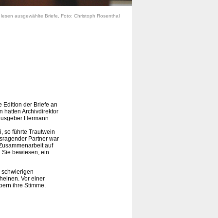
lesen ausgewählte Briefe, Foto: Christoph Rosenthal
Edition der Briefe an
 hatten Archivdirektor
erausgeber Hermann
 so führte Trautwein
ausragender Partner war
e Zusammenarbeit auf
n Sie bewiesen, ein
 schwierigen
cheinen. Vor einer
bern ihre Stimme.