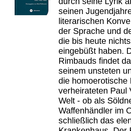
durch seine Lyrik al
seinen Jugendjahre
literarischen Konve
der Sprache und d
die bis heute nicht
eingebüßt haben. Di
Rimbauds findet da
seinem unsteten u
die homoerotische 
verheirateten Paul 
Welt - ob als Söldn
Waffenhändler im Or
schließlich das ele
Krankenhaus. Der 