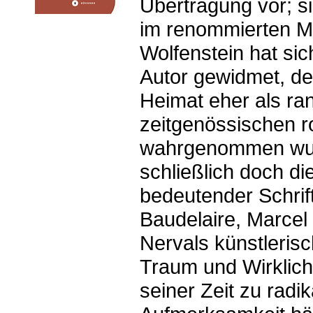
Übertragung vor; s
im renommierten M
Wolfenstein hat si
Autor gewidmet, der
Heimat eher als ran
zeitgenössischen r
wahrgenommen wurd
schließlich doch d
bedeutender Schrift
Baudelaire, Marcel
Nervals künstleris
Traum und Wirklichk
seiner Zeit zu radi