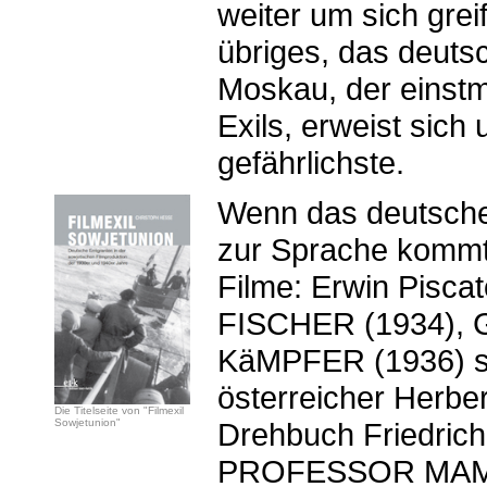
weiter um sich greif
übriges, das deuts
Moskau, der einstm
Exils, erweist sich
gefährlichste.
Wenn das deutsche 
zur Sprache kommt,
Filme: Erwin Pis
FISCHER (1934), 
KäMPFER (1936) s
österreicher Herbe
Die Titelseite von "Filmexil
Sowjetunion"
Drehbuch Friedrich
PROFESSOR MAMLO