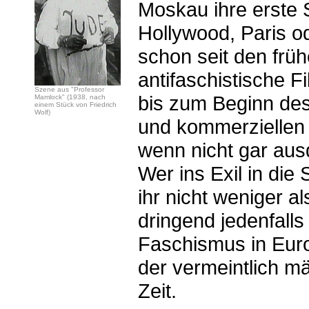
Moskau ihre erste S
Hollywood, Paris o
schon seit den frü
antifaschistische F
Szene aus "Professor
bis zum Beginn des
Mamlock" (1938, nach
einem Stück von Friedrich
Wolf)
und kommerziellen 
wenn nicht gar aus
Wer ins Exil in die
ihr nicht weniger a
dringend jedenfall
Faschismus in Euro
der vermeintlich mä
Zeit.