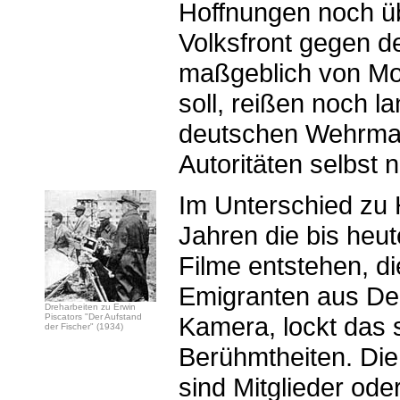
Hoffnungen noch ü
Volksfront gegen d
maßgeblich von Mo
soll, reißen noch 
deutschen Wehrmac
Autoritäten selbst n
Im Unterschied zu 
Jahren die bis heu
Filme entstehen, di
Emigranten aus Deu
Dreharbeiten zu Erwin
Piscators "Der Aufstand
Kamera, lockt das s
der Fischer" (1934)
Berühmtheiten. Die 
sind Mitglieder od