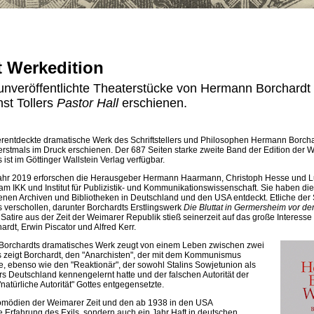
 Werkedition
unveröffentlichte Theaterstücke von Hermann Borchardt
nst Tollers
Pastor Hall
erschienen.
rentdeckte dramatische Werk des Schriftstellers und Philosophen Hermann Borchar
 erstmals im Druck erschienen. Der 687 Seiten starke zweite Band der Edition der
 ist im Göttinger Wallstein Verlag verfügbar.
jahr 2019 erforschen die Herausgeber Hermann Haarmann, Christoph Hesse und L
m IKK und Institut für Publizistik- und Kommunikationswissenschaft. Sie haben die
nen Archiven und Bibliotheken in Deutschland und den USA entdeckt. Etliche der S
 verschollen, darunter Borchardts Erstlingswerk
Die Bluttat in Germersheim vor d
 Satire aus der Zeit der Weimarer Republik stieß seinerzeit auf das große Interesse 
rdt, Erwin Piscator und Alfred Kerr.
orchardts dramatisches Werk zeugt von einem Leben zwischen zwei
s zeigt Borchardt, den "Anarchisten", der mit dem Kommunismus
e, ebenso wie den "Reaktionär", der sowohl Stalins Sowjetunion als
rs Deutschland kennengelernt hatte und der falschen Autorität der
"natürliche Autorität" Gottes entgegensetzte.
Komödien der Weimarer Zeit und den ab 1938 in den USA
e Erfahrung des Exils, sondern auch ein Jahr Haft in deutschen