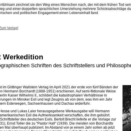
infühlsam zeichnet sie den Weg eines Menschen nach, der mit dem frühen Tod sei
ieg und einer doppelten sprachlichen Umerziehung mehrere Schicksalsschläge du
rischen und politischen Engagement einen Lebensinhalt fand.
Zum Verlag]
 Werkedition
ographischen Schriften des Schriftstellers und Philosop
t im Göttinger Wallstein Verlag im April 2021 der erste von fünf Bänden der
en Hermann Borchardt (1888-1951) erschienen. Auf semi-fiktionale Weise
rlin Kaiser Wilhelms II., schildert die katastrophalen Verhältnisse in
rungen im Minsker Exil und legt Zeugnis ab von dem, was ihm ein Jahr
agern Esterwegen, Sachsenhausen und Dachau widerfuhr.
 Hesse und Lukas Laier herausgegebene Werkausgabe will Hermann
merikanischen Exil die Aufmerksamkeit verschaffen, die ihm gebührt.
hriftsteller des deutschen Exils. Bertolt Brecht lieferte er die Vorlage zur
1), Ernst Toller die zu "Pastor Hall" (1939). Die meisten von Borchardts
en Mal überhaupt publiziert. Im Abstand von je einem Jahr sollen ab jetzt