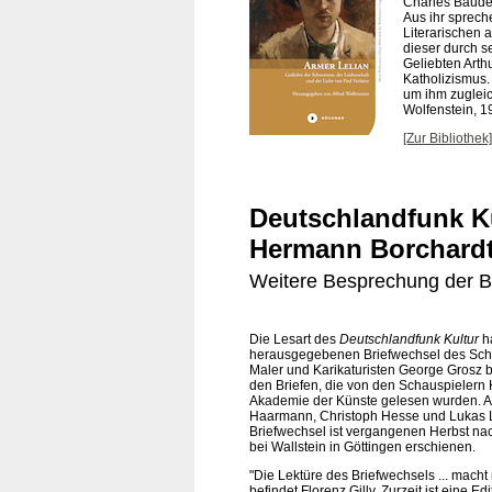
Charles Baudel
Aus ihr sprec
Literarischen a
dieser durch s
Geliebten Arth
Katholizismus.
um ihm zugleic
Wolfenstein, 1
[Zur Bibliothek]
Deutschlandfunk Ku
Hermann Borchardt
Weitere Besprechung der Br
Die Lesart des
Deutschlandfunk Kultur
h
herausgegebenen Briefwechsel des Schri
Maler und Karikaturisten George Grosz b
den Briefen, die von den Schauspielern 
Akademie der Künste gelesen wurden. 
Haarmann, Christoph Hesse und Lukas 
Briefwechsel ist vergangenen Herbst na
bei Wallstein in Göttingen erschienen.
"Die Lektüre des Briefwechsels ... macht 
befindet Florenz Gilly. Zurzeit ist eine 