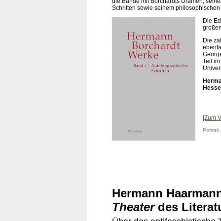
die Bände mit Borchardts Dramen, seine
Schriften sowie seinem philosophischen 
Die Edi
großen
Die za
ebenfa
George
Teil i
Univer
Herman
Hesse 
[Zum V
Portrai
Hermann Haarmann
Theater
des Literat