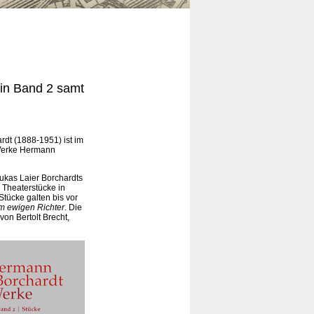
 in Band 2 samt
dt (1888-1951) ist im
 Werke Hermann
ukas Laier Borchardts
 Theaterstücke in
tücke galten bis vor
em ewigen Richter
. Die
von Bertolt Brecht,