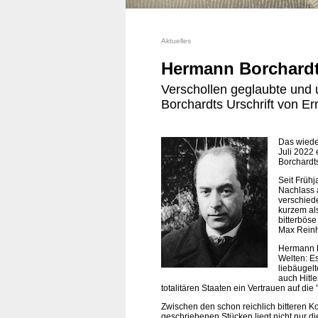
Aktuelles
Hermann Borchardt
Verschollen geglaubte und 
Borchardts Urschrift von Er
Das wiede
Juli 2022
Borchardts
Seit Früh
Nachlass a
verschiede
kurzem als
bitterböse
Max Reinha
Hermann B
Welten: E
liebäugelt
auch Hitle
totalitären Staaten ein Vertrauen auf die 
Zwischen den schon reichlich bitteren 
geschriebenen Stücken liegt nicht nur di