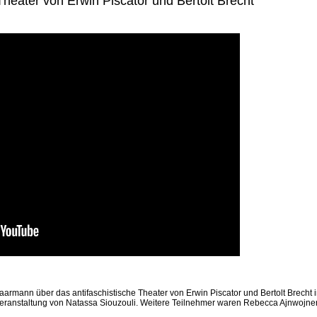
Theater von Erwin Piscator und Bertolt Brecht
rmann über das antifaschistische Theater von Erwin Piscator und Bertolt Brecht 
eranstaltung von Natassa Siouzouli. Weitere Teilnehmer waren Rebecca Ajnwojner