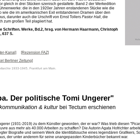
or gleich in drei Stücken szenisch gestaltete. Band 2 der Werkedition
ühnenwerke: die in den 1920er Jahren enstandenen Stücke wie die
o wie die im amerikanischen Exil entstandenen Dramen über den
s, darunter auch die Urschrift von Ernst Tollers
Pastor Hall
, die
ch zum großen Teil plagiiert hat.
 Schriften. Werke, Bd.2, hrsg. von Hermann Haarmann, Christoph
, 637 S.
ter-Kanal]
[Rezension FAZ]
kel Berliner Zeitung]
xilarchiv 1933-1945, Frankfurt am Main.
a. Der politische Tomi Ungerer"
kommunikation & kultur
bei Tectum erschienen
ngerer (1931-2019) zu dem Künstler geworden, der er war? Was trieb diesen "Picas
uvre aus mehr als 40.000 Arbeiten zu schaffen? Die Autorin Agata Hofrichter arbei
ter Biografie und seinem Werk die Identitätssuche eines legendären Grafikers, Sch
eraus, der unter anderem für seine unangepassten Kinderbücher bekannt war.