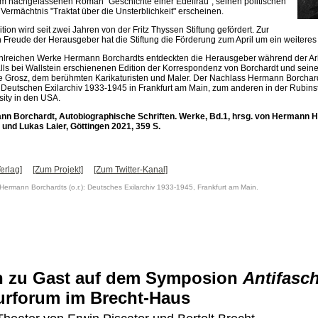
m nachgelassenen Roman "Geschichte einer Edelfrau", seinen politischen
Vermächtnis "Traktat über die Unsterblichkeit" erscheinen.
tion wird seit zwei Jahren von der Fritz Thyssen Stiftung gefördert. Zur
 Freude der Herausgeber hat die Stiftung die Förderung zum April um ein weiteres 
hlreichen Werke Hermann Borchardts entdeckten die Herausgeber während der Ar
lls bei Wallstein erschienenen Edition der Korrespondenz von Borchardt und sei
 Grosz, dem berühmten Karikaturisten und Maler. Der Nachlass Hermann Borchard
m Deutschen Exilarchiv 1933-1945 in Frankfurt am Main, zum anderen in der Rubins
sity in den USA.
n Borchardt, Autobiographische Schriften. Werke, Bd.1, hrsg. von Hermann 
und Lukas Laier, Göttingen 2021, 359 S.
erlag]
[Zum Projekt]
[Zum Twitter-Kanal]
t Hermann Borchardts (o.r.): Deutsches Exilarchiv 1933-1945, Frankfurt am Main.
 zu Gast auf dem Symposion
Antifasch
urforum im Brecht-Haus