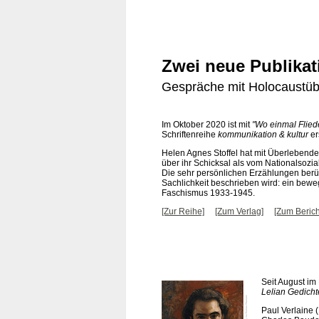
Zwei neue Publikat
Gespräche mit Holocaustüb
Im Oktober 2020 ist mit
"Wo einmal Flied
Schriftenreihe
kommunikation & kultur
er
Helen Agnes Stoffel hat mit Überlebende
über ihr Schicksal als vom Nationalsozi
Die sehr persönlichen Erzählungen berüh
Sachlichkeit beschrieben wird: ein bew
Faschismus 1933-1945.
[Zur Reihe]
[Zum Verlag]
[Zum Berich
Seit August im 
Lelian Gedicht
Paul Verlaine 