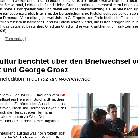
aire, entwickelt er bald seine eigene, hochsensible, ausdrucksmächtige und doch '
hen Schwermut, Leidenschaft und Liebe, Grundkoordinaten menschlichen Lebens s
ls hohe Kunst goutiert wird und damit Verlaines Wertschätzung als Dichter nach sich
einen Lebenswandel: Bruch mit der bürgerlichen Ehe, Pistolenschüsse auf den ze
ur Rimbaud, Verurteilung zu zwei Jahren Gefängnis - am Ende bleibt die Flucht in d
 "Man feiert sein haltloses Elend im Lateinischen Viertel, die Huren bringen ihn in
h das Letzte zu bestehlen, Glied um Glied wird er von Krankheit und Trunk zerrissen
926)
[Zum Verlag]
ltur berichtet über den Briefwechsel 
 und George Grosz
iefedition in der
taz am wochenende
at am 7. Januar 2020 über den vom
IKK
ftstellers Hermann Borchardt mit dem
erichtet. Zu hören sind Ausschnitte aus
Kirsten Block und Hermann Beyer in der
Auch die Herausgeber Hermann
Laier kommen zu Wort. Der
ch über drei Jahren Forschungsarbeit
neugierig auf das was noch folgen soll",
Edition der Werke Hermann Borchardts in