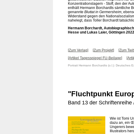
Konzentrationslagern - Stoff, den der Aut
enthält Hermann Borchardts sämtliche B
genannte
Bluttat in Germersheim
, ebens
Widerstand gegen den Nationalsozialismu
nahelegt, dass Toller Borchardt tatsächli
Hermann Borchardt, Autobiographische
Hesse und Lukas Laier, Göttingen 2022
[Zum Verlag]
[Zum Projekt]
[Zum Twit
[Artikel Tagesspiegel FU-Beilage]
[Arti
Portrait Hermann Borchardts (o.l.): Deutsches E
"Fluchtpunkt Europ
Band 13 der Schriftenreihe
Wie ist Tomi U
dazu an, ein Œ
Ungerers beweg
Illustrators h