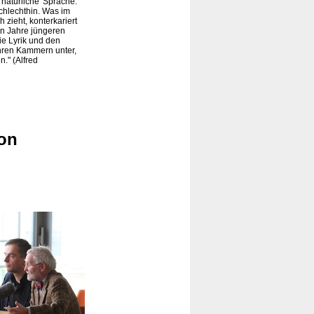
natürliche' Sprache.
chlechthin. Was im
 zieht, konterkariert
hn Jahre jüngeren
ie Lyrik und den
 ihren Kammern unter,
." (Alfred
von