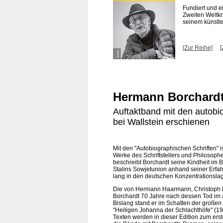
Fundiert und e
Zweiten Weltkr
seinem künstle
[Zur Reihe]
[
Hermann Borchardt
Auftaktband mit den autobi
bei Wallstein erschienen
Mit den "Autobiographischen Schriften" is
Werke des Schriftstellers und Philosoph
beschreibt Borchardt seine Kindheit im Be
Stalins Sowjetunion anhand seiner Erfah
lang in den deutschen Konzentrationsl
Die von Hermann Haarmann, Christoph
Borchardt 70 Jahre nach dessen Tod im a
Bislang stand er im Schatten der großen Sc
"Heiligen Johanna der Schlachthöfe" (193
Texten werden in dieser Edition zum erst